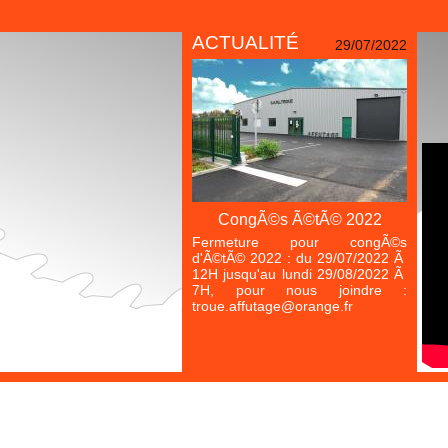
ACTUALITÉ
29/07/2022
CongÃ©s Ã©tÃ© 2022
Fermeture pour congÃ©s
d'Ã©tÃ© 2022 : du 29/07/2022 Ã
12H jusqu'au lundi 29/08/2022 Ã
7H, pour nous joindre :
troue.affutage@orange.fr