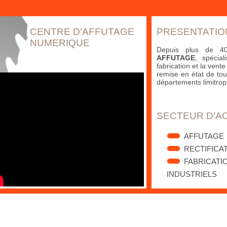
CENTRE D'AFFUTAGE
PRESENTATIO
NUMERIQUE
Depuis plus de 40 
AFFUTAGE
, spécial
fabrication et la vente 
remise en état de tou
départements limitrop
SECTEUR D'AC
AFFUTAGE
RECTIFICA
FABRICATI
INDUSTRIELS