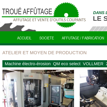
DANS 
LE 
ACCUEIL
SOCIETE
AFFUTAGE / FABRICATION
ATELIER ET MOYEN DE PRODUCTION
Machine électro-érosion QM eco select VOLLMER 